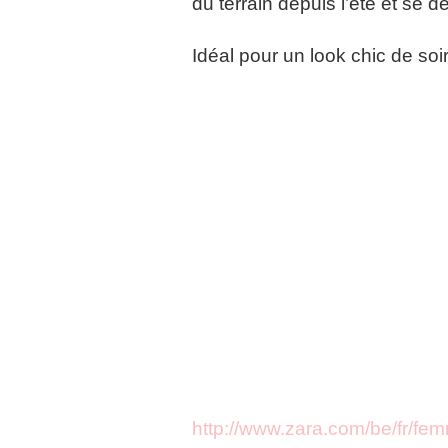
du terrain depuis l’été et se 
Idéal pour un look chic de so
http://www.zara.com/be/fr/f