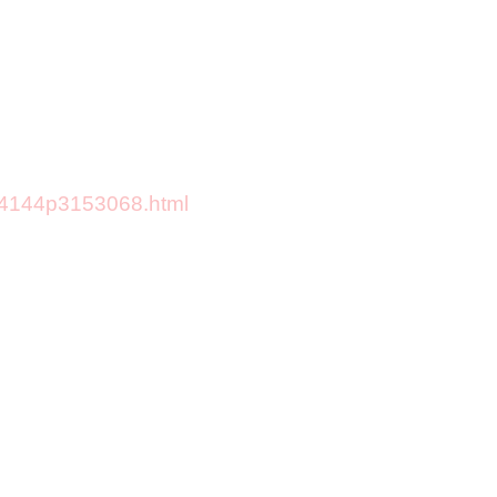
734144p3153068.html