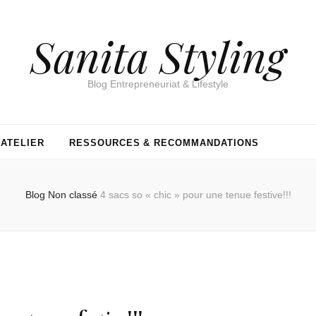
Sanita Styling
Blog Entrepreneuriat & Lifestyle
’ATELIER
RESSOURCES & RECOMMANDATIONS
Blog
Non classé
4 sacs so « chic » pour une tenue festive!!!