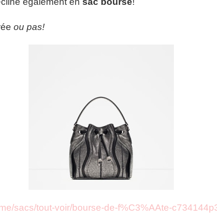
décline également en
sac bourse
!
irée
ou pas!
emme/sacs/tout-voir/bourse-de-f%C3%AAte-c734144p