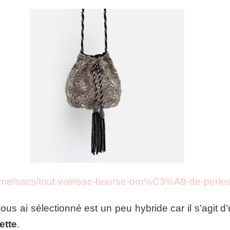
emme/sacs/tout-voir/sac-bourse-orn%C3%A9-de-perl
s ai sélectionné est un peu hybride car il s’agit d
ette
.