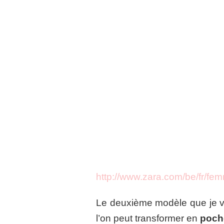
http://www.zara.com/be/fr/f
Le deuxième modèle que je vou
l’on peut transformer en
poch