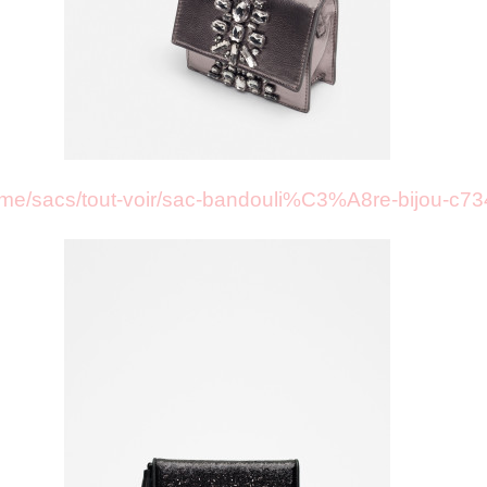
emme/sacs/tout-voir/sac-bandouli%C3%A8re-bijou-c