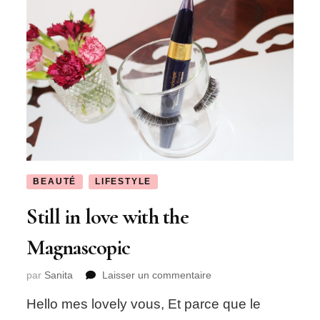
BEAUTÉ
LIFESTYLE
Still in love with the
Magnascopic
sur
par
Sanita
Laisser un commentaire
Still
Hello mes lovely vous, Et parce que le
in
love