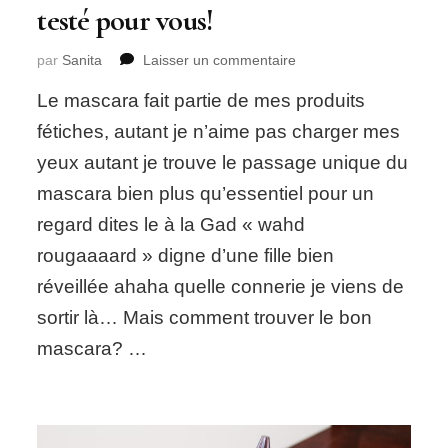
testé pour vous!
sur
par
Sanita
Laisser un commentaire
Mascara
Le mascara fait partie de mes produits
« chic
&
fétiches, autant je n’aime pas charger mes
pas
yeux autant je trouve le passage unique du
cher »:
J’ai
mascara bien plus qu’essentiel pour un
testé
regard dites le à la Gad « wahd
pour
vous!
rougaaaard » digne d’une fille bien
réveillée ahaha quelle connerie je viens de
sortir là… Mais comment trouver le bon
mascara? …