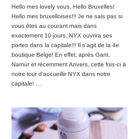
Breaking
Hello mes lovely vous, Hello Bruxelles!
News:
NYX
Hello mes bruxelloises!!! Je ne sais pas si
débarque
vous êtes au courant mais dans
à
Bruxelles
exactement 10 jours, NYX ouvrira ses
portes dans la capitale!!! Il s’agit de la 4e
boutique Belge! En effet, après Gant,
Namur et récemment Anvers, cette fois-ci à
notre tour d’accueillir NYX dans notre
capitale! …