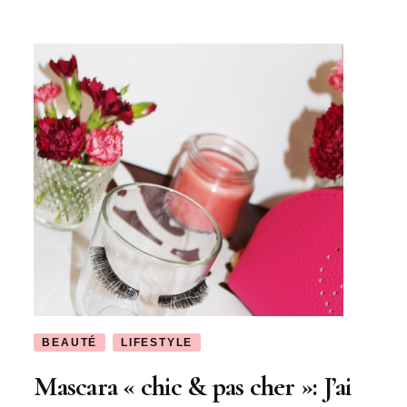
tout
faire!
BEAUTÉ
LIFESTYLE
Mascara « chic & pas cher »: J’ai