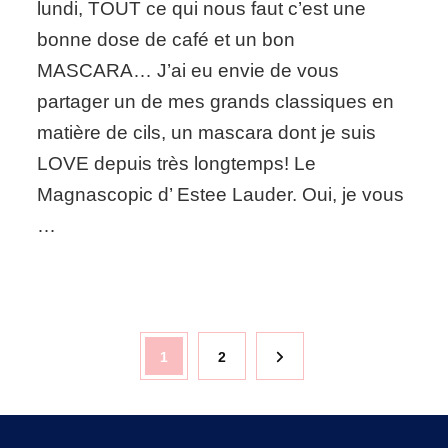
lundi, TOUT ce qui nous faut c’est une
with
bonne dose de café et un bon
the
Magnascopic
MASCARA… J’ai eu envie de vous
partager un de mes grands classiques en
matière de cils, un mascara dont je suis
LOVE depuis très longtemps! Le
Magnascopic d’ Estee Lauder. Oui, je vous
…
Pagination
Page
Page
1
2
des
publications