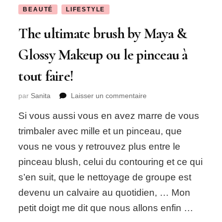
BEAUTÉ
LIFESTYLE
The ultimate brush by Maya &
Glossy Makeup ou le pinceau à
tout faire!
sur
par
Sanita
Laisser un commentaire
The
Si vous aussi vous en avez marre de vous
ultimate
brush
trimbaler avec mille et un pinceau, que
by
vous ne vous y retrouvez plus entre le
Maya
&
pinceau blush, celui du contouring et ce qui
Glossy
s’en suit, que le nettoyage de groupe est
Makeup
ou
devenu un calvaire au quotidien, … Mon
le
petit doigt me dit que nous allons enfin …
pinceau
à