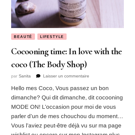
BEAUTÉ
LIFESTYLE
Cocooning time: In love with the
coco (The Body Shop)
sur
par
Sanita
Laisser un commentaire
Cocooning
Hello mes Coco, Vous passez un bon
time:
In
dimanche? Qui dit dimanche, dit cocooning
love
MODE ON! L’occasion pour moi de vous
with
the
parler d’un de mes chouchou du moment…
coco
Vous l’aviez peut-être déjà vu sur ma page
(The
Body
wishlist ou encore sur mon Instagram plus