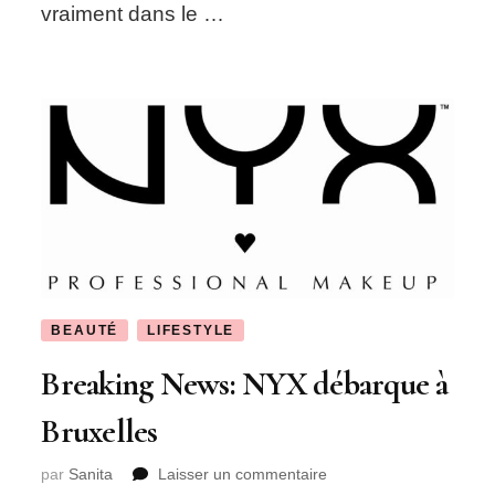
vraiment dans le …
BEAUTÉ
LIFESTYLE
Breaking News: NYX débarque à
Bruxelles
sur
par
Sanita
Laisser un commentaire