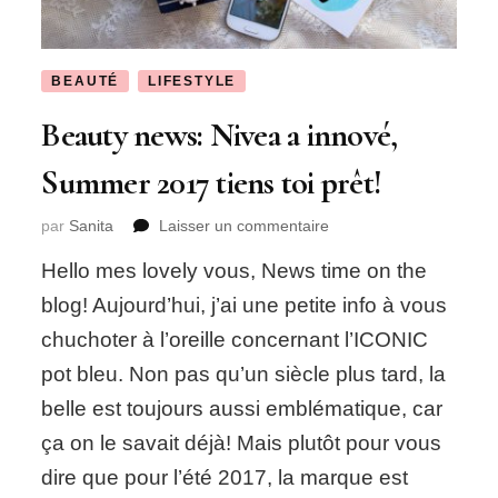
BEAUTÉ
LIFESTYLE
Beauty news: Nivea a innové,
Summer 2017 tiens toi prêt!
sur
par
Sanita
Laisser un commentaire
Beauty
Hello mes lovely vous, News time on the
news:
Nivea
blog! Aujourd’hui, j’ai une petite info à vous
a
chuchoter à l’oreille concernant l’ICONIC
innové,
Summer
pot bleu. Non pas qu’un siècle plus tard, la
2017
belle est toujours aussi emblématique, car
tiens
toi
ça on le savait déjà! Mais plutôt pour vous
prêt!
dire que pour l’été 2017, la marque est