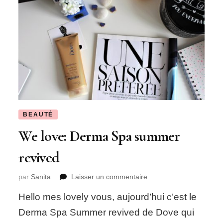
BEAUTÉ
We love: Derma Spa summer
revived
sur
par
Sanita
Laisser un commentaire
We
Hello mes lovely vous, aujourd’hui c’est le
love:
Derma
Derma Spa Summer revived de Dove qui
Spa