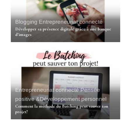
Blogging
Entrepreneuriat connecté
Développer sa présence digitale grâce à une banque
d’images
Entrepreneuriat connecté
Pensée
positive &Développement personnel
Comment la méthode du Batching peut sauver ton
projet?