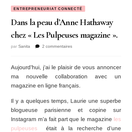
ENTREPRENEURIAT CONNECTÉ
Dans la peau d’Anne Hathaway
chez « Les Pulpeuses magazine ».
sur
par
Sanita
2 commentaires
Dans
la
peau
Aujourd’hui, j’ai le plaisir de vous annoncer
d’Anne
ma nouvelle collaboration avec un
Hathaway
chez
magazine en ligne français.
« Les
Pulpeuses
Il y a quelques temps, Laurie une superbe
magazine ».
blogueuse parisienne et copine sur
Instagram m’a fait part que le magazine
les
pulpeuses
était à la recherche d’une