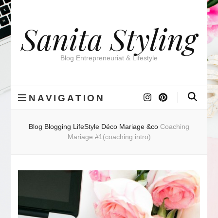
Sanita Styling
Blog Entrepreneuriat & Lifestyle
NAVIGATION
Blog
Blogging
LifeStyle
Déco Mariage &co
Coaching
Mariage #1(coaching intro)