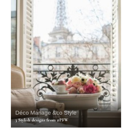
Déco Mariage &co
Style
3 Stylish designs from #PFW