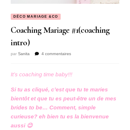
DÉCO MARIAGE &CO
Coaching Mariage #1(coaching
intro)
sur
par
Sanita
4 commentaires
Coaching
Mariage
#1(coaching
It’s coaching time baby!!!
intro)
Si tu as cliqué, c’est que tu te maries
bientôt et que tu es peut-être un de mes
brides to be… Comment, simple
curieuse? eh bien tu es la bienvenue
aussi 😉