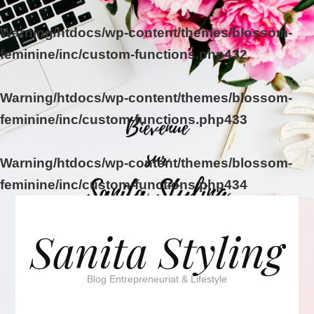
Warning
/htdocs/wp-content/themes/blossom-
feminine/inc/custom-functions.php
432
Warning
/htdocs/wp-content/themes/blossom-
feminine/inc/custom-functions.php
433
Warning
/htdocs/wp-content/themes/blossom-
feminine/inc/custom-functions.php
434
Sanita Styling
Blog Entrepreneuriat & Lifestyle