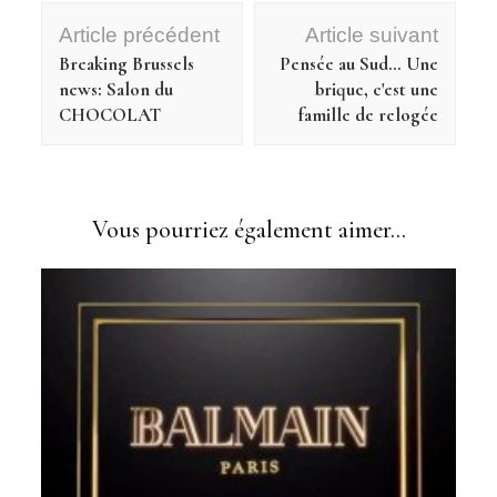
Navigation
Article précédent
Article suivant
d'article
Breaking Brussels
Pensée au Sud… Une
news: Salon du
brique, c'est une
CHOCOLAT
famille de relogée
Vous pourriez également aimer...