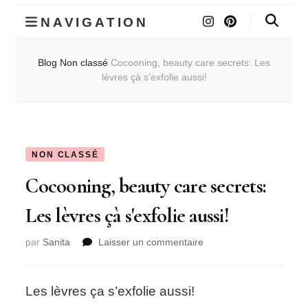
NAVIGATION
Blog
Non classé
Cocooning, beauty care secrets: Les
lèvres çà s'exfolie aussi!
NON CLASSÉ
Cocooning, beauty care secrets:
Les lèvres çà s'exfolie aussi!
sur
par
Sanita
Laisser un commentaire
Cocooning,
beauty
care
Les lèvres ça s’exfolie aussi!
secrets: