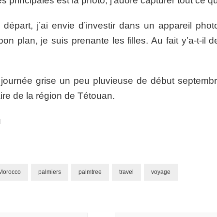
 principales est la photo, j’adore capturer tout ce 
départ, j’ai envie d’investir dans un appareil phot
n plan, je suis prenante les filles. Au fait y’a-t-il
 journée grise un peu pluvieuse de début septem
ire de la région de Tétouan.
u
Morocco
palmiers
palmtree
travel
voyage