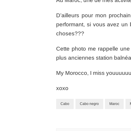
Au Maroc, une de mes activités
D’ailleurs pour mon prochain 
performant, si vous avez un bo
choses???
Cette photo me rappelle une
plus anciennes station balnéa
My Morocco, I miss youuuuu
xoxo
Cabo
Cabo negro
Maroc