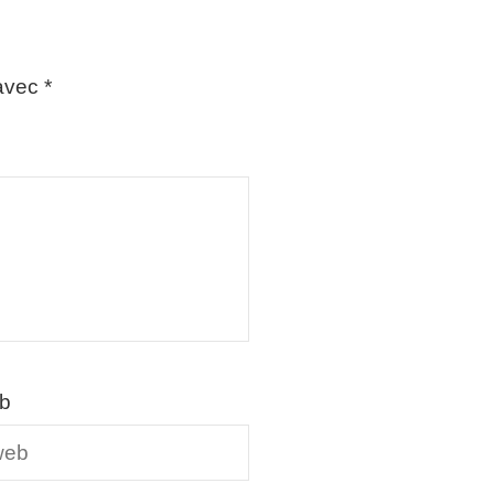
 avec
*
eb