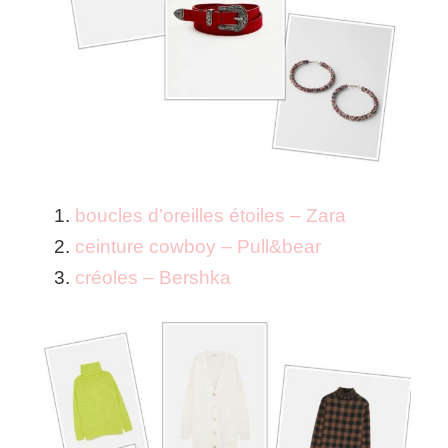
boucles d’oreilles étoiles – Zara
ceinture cowboy – Pull&bear
créoles – Bershka