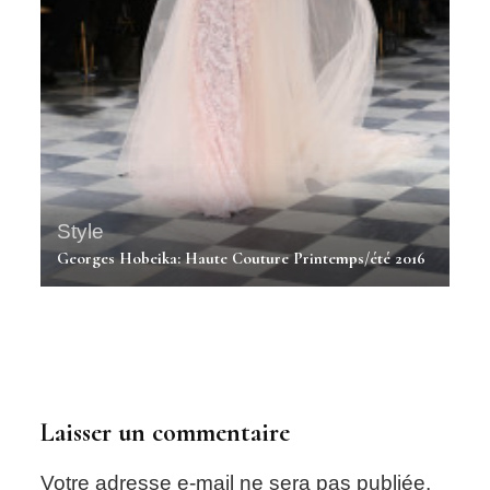
Style
Georges Hobeika: Haute Couture Printemps/été 2016
LifeStyle
Vamos a la playa : Vamos a Riffyenne
Laisser un commentaire
Votre adresse e-mail ne sera pas publiée.