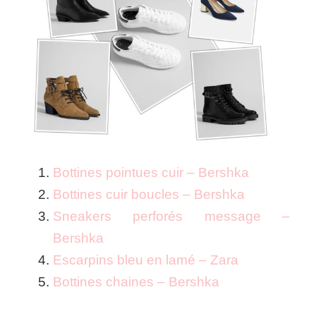
Bottines pointues cuir – Bershka
Bottines cuir boucles – Bershka
Sneakers perforés message –
Bershka
Escarpins bleu en lamé – Zara
Bottines chaines – Bershka