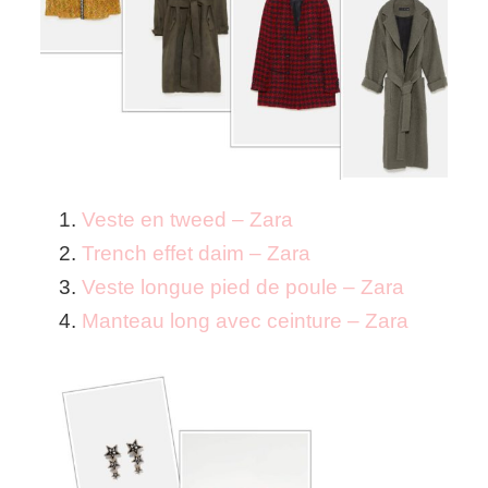
Veste en tweed – Zara
Trench effet daim – Zara
Veste longue pied de poule – Zara
Manteau long avec ceinture – Zara