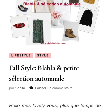
LIFESTYLE
STYLE
Fall Style: Blabla & petite
sélection automnale
sur
par
Sanita
Laisser un commentaire
Fall
Style:
Blabla
Hello mes lovely vous, plus que temps de
&