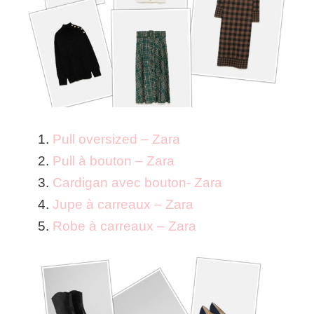
Pull oversized – Zara
Pull à bouton – Zara
Cardigan avec bouton- Zara
Jupe à carreaux – Zara
Robe à carreaux – Zara