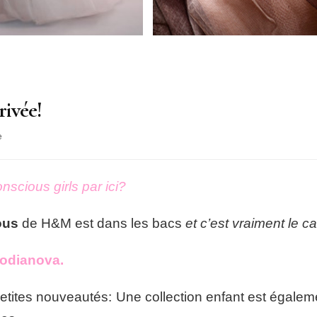
ivée!
sur
e
H&M
Conscious
est
scious girls par ici?
arrivée!
ous
de H&M est dans les bacs
et c’est vraiment le ca
Vodianova.
petites nouveautés: Une collection enfant est égalem