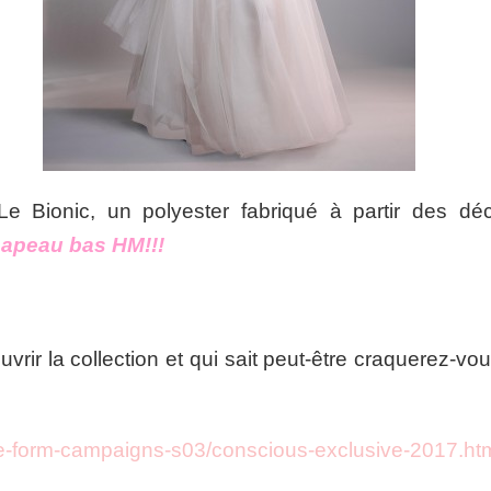
Le Bionic, un polyester fabriqué à partir des déc
apeau bas HM!!!
ouvrir la collection et qui sait peut-être craquerez-v
ee-form-campaigns-s03/conscious-exclusive-2017.ht