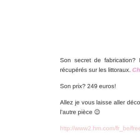
Son secret de fabrication? 
récupérés sur les littoraux.
Ch
Son prix? 249 euros!
Allez je vous laisse aller déc
l’autre pièce 😉
http://www2.hm.com/fr_be/fr