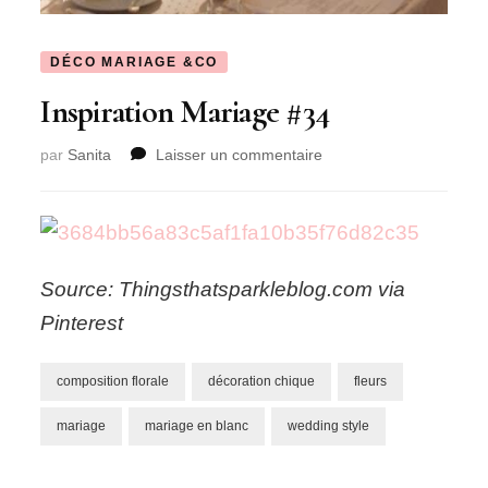
DÉCO MARIAGE &CO
Inspiration Mariage #34
sur
par
Sanita
Laisser un commentaire
Inspiration
Mariage
#34
Source: Thingsthatsparkleblog.com via
Pinterest
composition florale
décoration chique
fleurs
mariage
mariage en blanc
wedding style