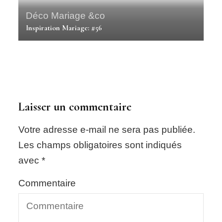
Déco Mariage &co
Inspiration Mariage: #56
Déco Mariage &co
Inspiration mariage #14
Laisser un commentaire
Votre adresse e-mail ne sera pas publiée.
Les champs obligatoires sont indiqués
avec
*
Commentaire