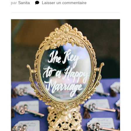
sur
par
Sanita
Laisser un commentaire
Inspiration
Mariage
#37