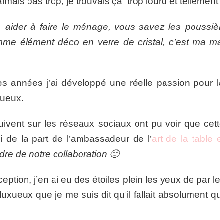
aimais pas trop, je trouvais ça trop lourd et tellement 
à aider à faire le ménage, vous savez les poussière
mme élément déco en verre de cristal, c’est ma m
es années j’ai développé une réelle passion pour la
xueux.
uivent sur les réseaux sociaux ont pu voir que ce
oi de la part de l’ambassadeur de l’
art de la table e
dre de notre collaboration 🙂
ption, j’en ai eu des étoiles plein les yeux de par l
 luxueux que je me suis dit qu’il fallait absolument q