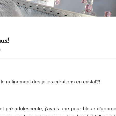
aux!
sur
e
We
love
Vessiere
Cristaux!
le raffinement des jolies créations en cristal?!
 et pré-adolescente, j’avais une peur bleue d’approc