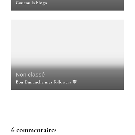
Coucou la blogo
Non classé
Bon Dimanche mes followers 💛
Non classé
Boulevard Chanel: Spring/summer 2015
6 commentaires