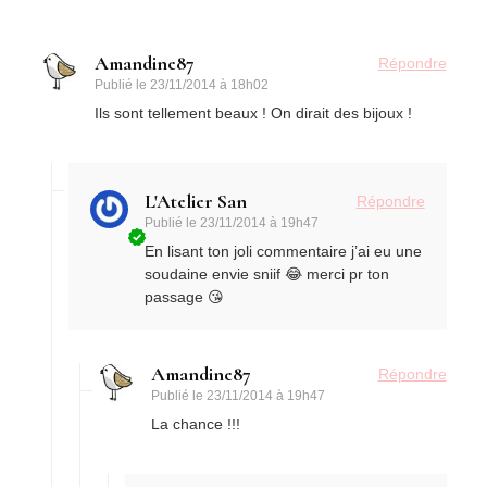
Amandine87
Répondre
Publié le
23/11/2014 à 18h02
Ils sont tellement beaux ! On dirait des bijoux !
L'Atelier San
Répondre
Publié le
23/11/2014 à 19h47
En lisant ton joli commentaire j’ai eu une
soudaine envie sniif 😂 merci pr ton
passage 😘
Amandine87
Répondre
Publié le
23/11/2014 à 19h47
La chance !!!