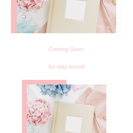
Coming Soon,
So stay tuned!