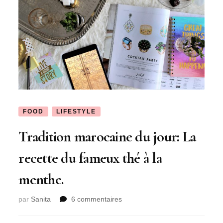
FOOD
LIFESTYLE
Tradition marocaine du jour: La
recette du fameux thé à la
menthe.
sur
par
Sanita
6 commentaires
Tradition
marocaine