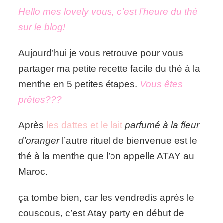
du
Hello mes lovely vous, c’est l’heure du thé
jour:
sur le blog!
La
recette
du
Aujourd’hui je vous retrouve pour vous
fameux
partager ma petite recette facile du thé à la
thé
à
menthe en 5 petites étapes.
Vous êtes
la
prêtes???
menthe.
Après
les dattes et le lait
parfumé à la fleur
d’oranger
l’autre rituel de bienvenue est le
thé à la menthe que l’on appelle ATAY au
Maroc.
ça tombe bien, car les vendredis après le
couscous, c’est Atay party en début de