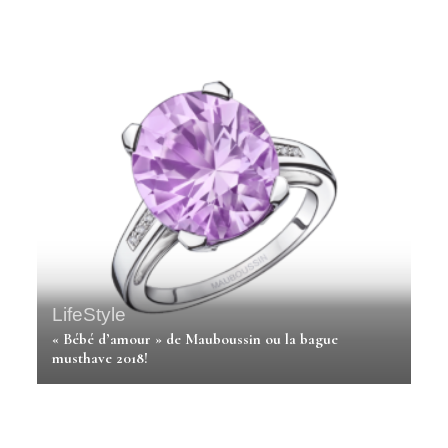
LifeStyle
« Bébé d’amour » de Mauboussin ou la bague
musthave 2018!