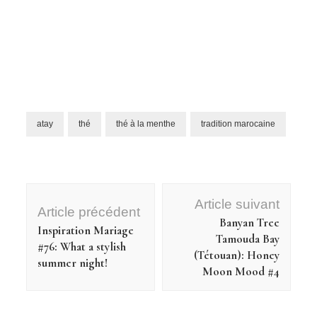
atay
thé
thé à la menthe
tradition marocaine
Navigation
Article suivant
d'article
Article précédent
Banyan Tree
Inspiration Mariage
Tamouda Bay
#76: What a stylish
(Tétouan): Honey
summer night!
Moon Mood #4