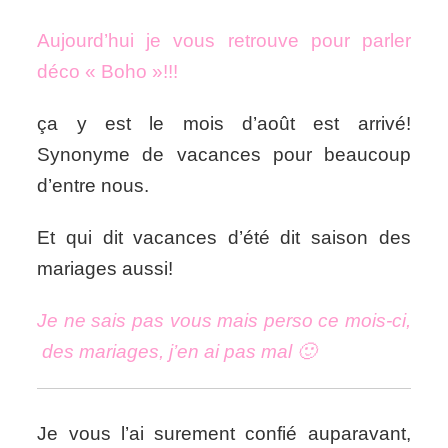
glimpse:
Aperçu
Aujourd’hui je vous retrouve pour parler
déco
de
déco « Boho »!!!
table
« Bohémien
ça y est le mois d’août est arrivé!
chic »
Synonyme de vacances pour beaucoup
d’entre nous.
Et qui dit vacances d’été dit saison des
mariages aussi!
Je ne sais pas vous mais perso ce mois-ci,
des mariages, j’en ai pas mal 🙂
Je vous l’ai surement confié auparavant,