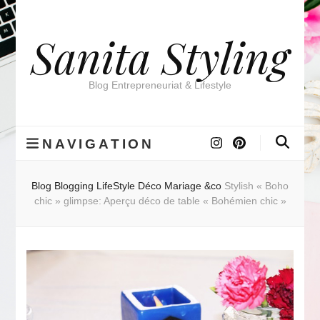
Sanita Styling
Blog Entrepreneuriat & Lifestyle
NAVIGATION
Blog
Blogging
LifeStyle
Déco Mariage &co
Stylish « Boho
chic » glimpse: Aperçu déco de table « Bohémien chic »