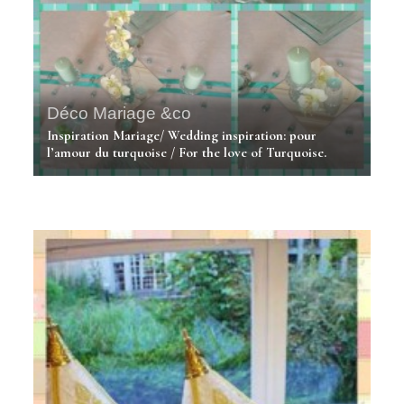
Déco Mariage &co
Inspiration Mariage/ Wedding inspiration: pour
l’amour du turquoise / For the love of Turquoise.
Déco Mariage &co
Une histoire de couronne