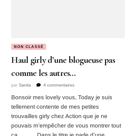
NON CLASSÉ
Haul girly d’une blogueuse pas
comme les autres…
sur
par
Sanita
4 commentaires
Haul
Bonsoir mes lovely vous, Today je suis
girly
d’une
tellement contente de mes petites
blogueuse
trouvailles girly chez Action que je ne
pas
comme
pouvais m’empêcher de vous montrer tout
les
ça… Dans le titre je parle d’une
autres…