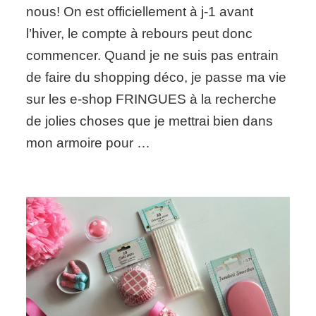
Ces
nous! On est officiellement à j-1 avant
choses
l’hiver, le compte à rebours peut donc
qui
me
commencer. Quand je ne suis pas entrain
font
de faire du shopping déco, je passe ma vie
envie
en
sur les e-shop FRINGUES à la recherche
ce
de jolies choses que je mettrai bien dans
moment…
mon armoire pour …