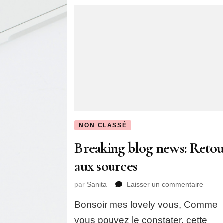
NON CLASSÉ
Breaking blog news: Reto
aux sources
sur
par
Sanita
Laisser un commentaire
Break
Bonsoir mes lovely vous, Comme
blog
news:
vous pouvez le constater, cette