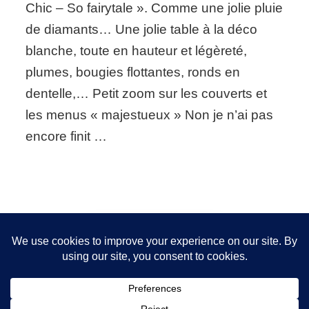
Chic – So fairytale ». Comme une jolie pluie
&
féerique
de diamants… Une jolie table à la déco
blanche, toute en hauteur et légèreté,
plumes, bougies flottantes, ronds en
dentelle,… Petit zoom sur les couverts et
les menus « majestueux » Non je n’ai pas
encore finit …
Nous utilisons des cookies pour vous garantir la meilleure
expérience sur notre site. Si vous continuez à utiliser ce
FOLLOW ME!
dernier, nous considérerons que vous acceptez l'utilisation des
cookies.