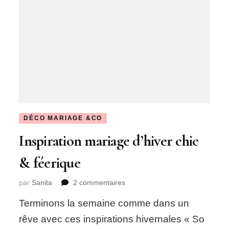
DÉCO MARIAGE &CO
Inspiration mariage d’hiver chic
& féerique
sur
par
Sanita
2 commentaires
Inspiration
Terminons la semaine comme dans un
mariage
d’hiver
rêve avec ces inspirations hivernales « So
chic