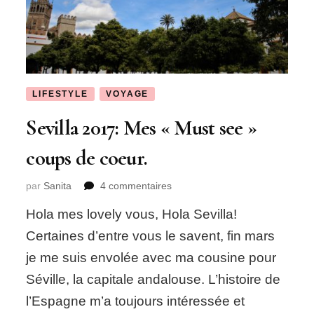
LIFESTYLE
VOYAGE
Sevilla 2017: Mes « Must see »
coups de coeur.
sur
par
Sanita
4 commentaires
Sevilla
Hola mes lovely vous, Hola Sevilla!
2017:
Mes
Certaines d’entre vous le savent, fin mars
« Must
je me suis envolée avec ma cousine pour
see »
coups
Séville, la capitale andalouse. L’histoire de
de
l’Espagne m’a toujours intéressée et
coeur.