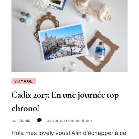
VOYAGE
Cadix 2017: En une journée top
chrono!
sur
par
Sanita
Laisser un commentaire
Cadix
Hola mes lovely vous! Afin d’échapper à ce
2017: