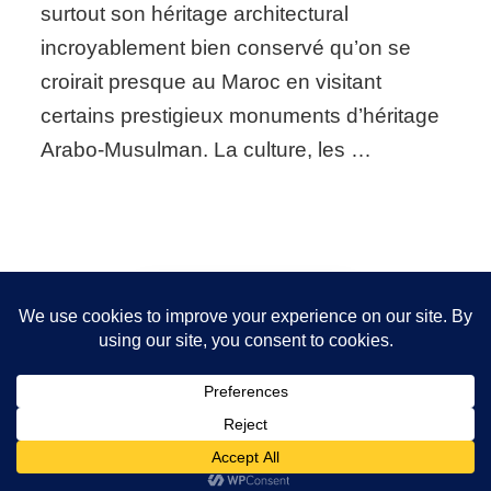
surtout son héritage architectural
incroyablement bien conservé qu’on se
croirait presque au Maroc en visitant
certains prestigieux monuments d’héritage
Arabo-Musulman. La culture, les …
Nous utilisons des cookies pour vous garantir la meilleure
expérience sur notre site. Si vous continuez à utiliser ce
FOLLOW ME!
dernier, nous considérerons que vous acceptez l'utilisation des
cookies.
OK
2026 Copyright
Sanita Styling
.
Blossom Chic - Développé
par
Blossom Themes
.Propulsé par
WordPress
.