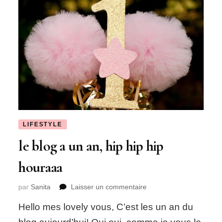
LIFESTYLE
le blog a un an, hip hip hip
houraaa
sur
par
Sanita
Laisser un commentaire
le
Hello mes lovely vous, C’est les un an du
blog
a