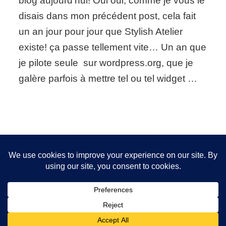
blog aujourd’hui! Oui oui, comme je vous le
un
disais dans mon précédent post, cela fait
an,
hip
un an jour pour jour que Stylish Atelier
hip
existe! ça passe tellement vite… Un an que
hip
houraaa
je pilote seule sur wordpress.org, que je
galère parfois à mettre tel ou tel widget …
Nous utilisons des cookies pour vous garantir la meilleure
expérience sur notre site. Si vous continuez à utiliser ce
FOLLOW ME!
dernier, nous considérerons que vous acceptez l'utilisation des
cookies.
OK
2026 Copyright
Sanita Styling
.
Blossom Chic - Développé
par
Blossom Themes
.Propulsé par
WordPress
.