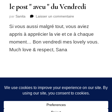
le post " aveu " du Vendredi
sur
par
Sanita
Laisser un commentaire
le
Si vous aussi malgré tout, vous aviez
post
"
appris à apprécier la vie et ce à chaque
aveu
moment… Bon vendredi mes lovely vous.
"
du
Much love & respect, Sana
Vendredi
Nous utilisons des cookies pour vous garantir la meilleure
expérience sur notre site. Si vous continuez à utiliser ce
FOLLOW ME!
dernier, nous considérerons que vous acceptez l'utilisation des
cookies.