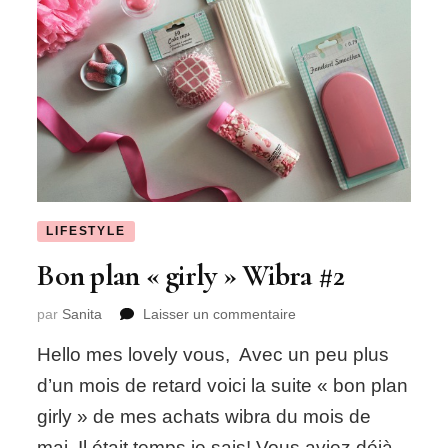
LIFESTYLE
Bon plan « girly » Wibra #2
sur
par
Sanita
Laisser un commentaire
Bon
Hello mes lovely vous, Avec un peu plus
plan
« girly »
d’un mois de retard voici la suite « bon plan
Wibra
girly » de mes achats wibra du mois de
#2
mai. Il était temps je sais! Vous aviez déjà