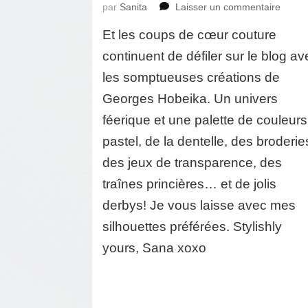
sur
par
Sanita
Laisser un commentaire
Georg
Et les coups de cœur couture
Hobei
Haute
continuent de défiler sur le blog av
Coutu
les somptueuses créations de
Print
été
Georges Hobeika. Un univers
2016
féerique et une palette de couleurs
pastel, de la dentelle, des broderie
des jeux de transparence, des
traînes princières… et de jolis
derbys! Je vous laisse avec mes
silhouettes préférées. Stylishly
yours, Sana xoxo