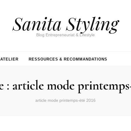
Sanita Styling
Blog Entrepreneuriat & Lifestyle
’ATELIER
RESSOURCES & RECOMMANDATIONS
e :
article mode printemps
article mode printemps-été 2016