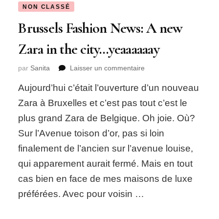
NON CLASSÉ
Brussels Fashion News: A new
Zara in the city…yeaaaaaay
sur
par
Sanita
Laisser un commentaire
Brussels
Aujourd’hui c’était l’ouverture d’un nouveau
Fashion
News:
Zara à Bruxelles et c’est pas tout c’est le
A
plus grand Zara de Belgique. Oh joie. Où?
new
Zara
Sur l’Avenue toison d’or, pas si loin
in
finalement de l’ancien sur l’avenue louise,
the
city…
qui apparement aurait fermé. Mais en tout
yeaaaaaay
cas bien en face de mes maisons de luxe
préférées. Avec pour voisin …