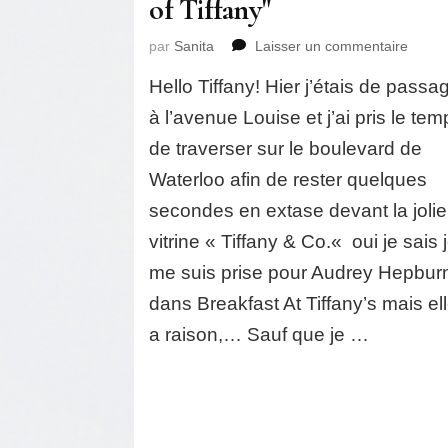
of Tiffany"
sur
par
Sanita
Laisser un commentaire
We
Hello Tiffany! Hier j’étais de passa
Love:
The
à l’avenue Louise et j’ai pris le te
Mode
de traverser sur le boulevard de
T
collec
Waterloo afin de rester quelques
from
secondes en extase devant la jolie
the
"Worl
vitrine « Tiffany & Co.« oui je sais 
of
me suis prise pour Audrey Hepbur
Tiffan
dans Breakfast At Tiffany’s mais el
a raison,… Sauf que je …