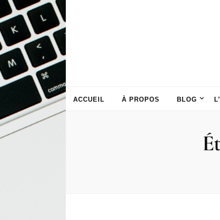
ACCUEIL
À PROPOS
BLOG
L
Ét