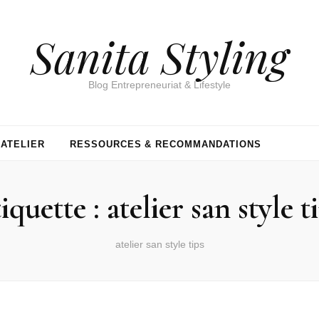
Sanita Styling
Blog Entrepreneuriat & Lifestyle
’ATELIER
RESSOURCES & RECOMMANDATIONS
iquette :
atelier san style t
atelier san style tips