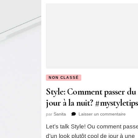
NON CLASSÉ
Style: Comment passer du
jour à la nuit? #mystyletip
sur
par
Sanita
Laisser un commentaire
Style:
Let’s talk Style! Ou comment pass
Comm
passe
d’un look plutôt cool de jour à une