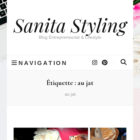
Sanita Styling
Blog Entrepreneuriat & Lifestyle
NAVIGATION
Étiquette :
au jat
au jat