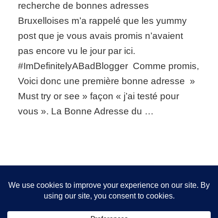
café
recherche de bonnes adresses
ou
Bruxelloises m’a rappelé que les yummy
la
bonne
post que je vous avais promis n’avaient
adresse
pas encore vu le jour par ici.
du
jour
#ImDefinitelyABadBlogger Comme promis,
Voici donc une première bonne adresse »
Must try or see » façon « j’ai testé pour
vous ». La Bonne Adresse du …
Nous utilisons des cookies pour vous garantir la meilleure
expérience sur notre site. Si vous continuez à utiliser ce
FOLLOW ME!
dernier, nous considérerons que vous acceptez l'utilisation des
cookies.