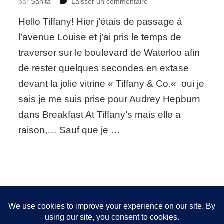
sur
par
Sanita
Laisser un commentaire
We
Hello Tiffany! Hier j’étais de passage à
Love:
The
l’avenue Louise et j’ai pris le temps de
Modern
traverser sur le boulevard de Waterloo afin
T
collection
de rester quelques secondes en extase
from
devant la jolie vitrine « Tiffany & Co.« oui je
the
"World
sais je me suis prise pour Audrey Hepburn
of
dans Breakfast At Tiffany’s mais elle a
Tiffany"
raison,… Sauf que je …
Nous utilisons des cookies pour vous garantir la meilleure
expérience sur notre site. Si vous continuez à utiliser ce
FOLLOW ME!
dernier, nous considérerons que vous acceptez l'utilisation des