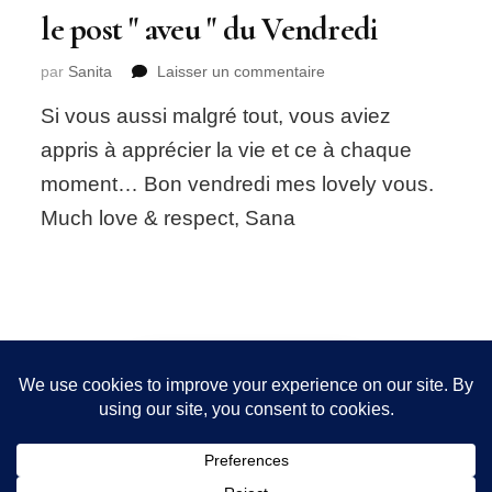
le post " aveu " du Vendredi
sur
par
Sanita
Laisser un commentaire
le
Si vous aussi malgré tout, vous aviez
post
"
appris à apprécier la vie et ce à chaque
aveu
moment… Bon vendredi mes lovely vous.
"
du
Much love & respect, Sana
Vendredi
Nous utilisons des cookies pour vous garantir la meilleure
expérience sur notre site. Si vous continuez à utiliser ce
FOLLOW ME!
dernier, nous considérerons que vous acceptez l'utilisation des
cookies.