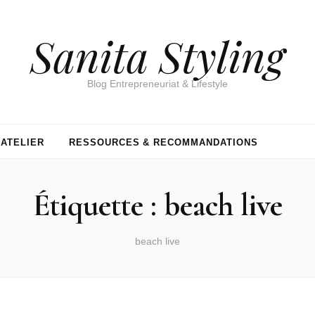
Sanita Styling
Blog Entrepreneuriat & Lifestyle
’ATELIER
RESSOURCES & RECOMMANDATIONS
Étiquette :
beach live
beach live