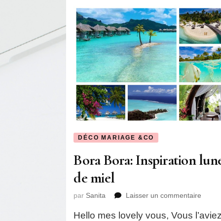
DÉCO MARIAGE &CO
Bora Bora: Inspiration lun
de miel
sur
par
Sanita
Laisser un commentaire
Bora
Hello mes lovely vous, Vous l’avie
Bora: