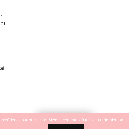
ation
s
jet
ai
 expérience sur notre site. Si vous continuez à utiliser ce dernier, nous
FOLLOW ME!