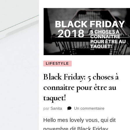
LIFESTYLE
Black Friday: 5 choses à
connaitre pour être au
taquet!
sur
par
Sanita
Un commentaire
Black
Hello mes lovely vous, qui dit
Friday:
5
novembre dit Black Friday.