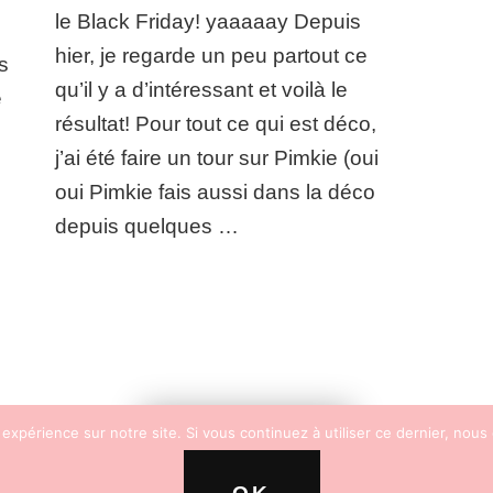
promo
le Black Friday! yaaaaay Depuis
(déco’/make-
up/vêtements)
hier, je regarde un peu partout ce
us
qu’il y a d’intéressant et voilà le
e
résultat! Pour tout ce qui est déco,
j’ai été faire un tour sur Pimkie (oui
oui Pimkie fais aussi dans la déco
depuis quelques …
 expérience sur notre site. Si vous continuez à utiliser ce dernier, nous
FOLLOW ME!