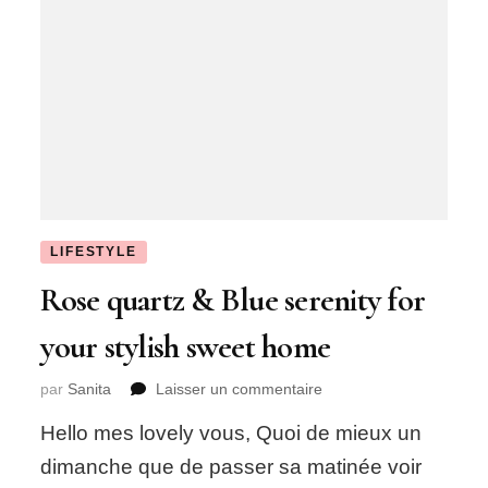
LIFESTYLE
Rose quartz & Blue serenity for
your stylish sweet home
sur
par
Sanita
Laisser un commentaire
Rose
Hello mes lovely vous, Quoi de mieux un
quartz
&
dimanche que de passer sa matinée voir
Blue