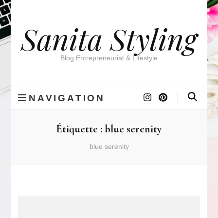
Sanita Styling
Blog Entrepreneuriat & Lifestyle
NAVIGATION
Étiquette :
blue serenity
blue serenity