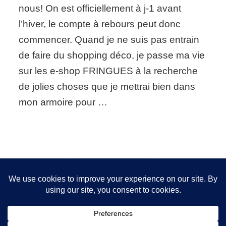
Ces
nous! On est officiellement à j-1 avant
choses
l’hiver, le compte à rebours peut donc
qui
me
commencer. Quand je ne suis pas entrain
font
de faire du shopping déco, je passe ma vie
envie
en
sur les e-shop FRINGUES à la recherche
ce
de jolies choses que je mettrai bien dans
moment…
mon armoire pour …
Nous utilisons des cookies pour vous garantir la meilleure
expérience sur notre site. Si vous continuez à utiliser ce
FOLLOW ME!
dernier, nous considérerons que vous acceptez l'utilisation des
cookies.