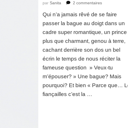
sur
par
Sanita
2 commentaires
TOP
Qui n’a jamais rêvé de se faire
5
de
passer la bague au doigt dans un
bagues
cadre super romantique, un prince
de
fiançailles
plus que charmant, genou à terre,
de
cachant derrière son dos un bel
rêve!
écrin le temps de nous réciter la
fameuse question » Veux-tu
m’épouser? » Une bague? Mais
pourquoi? Et bien « Parce que… 
fiançailles c’est la …