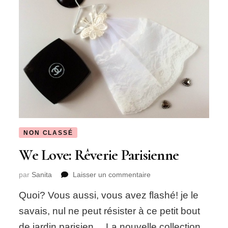
NON CLASSÉ
We Love: Rêverie Parisienne
sur
par
Sanita
Laisser un commentaire
We
Quoi? Vous aussi, vous avez flashé! je le
Love:
Rêverie
savais, nul ne peut résister à ce petit bout
Parisienne
de jardin parisien… La nouvelle collection