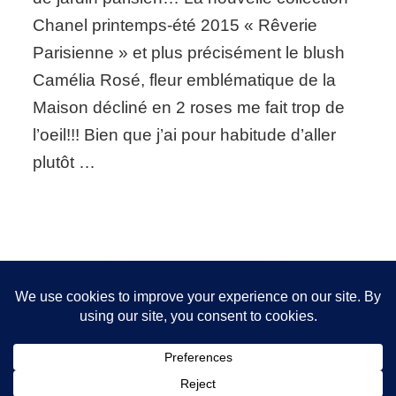
Chanel printemps-été 2015 « Rêverie
Parisienne » et plus précisément le blush
Camélia Rosé, fleur emblématique de la
Maison décliné en 2 roses me fait trop de
l’oeil!!! Bien que j’ai pour habitude d’aller
plutôt …
Nous utilisons des cookies pour vous garantir la meilleure
expérience sur notre site. Si vous continuez à utiliser ce
FOLLOW ME!
dernier, nous considérerons que vous acceptez l'utilisation des
cookies.
OK
2026 Copyright
Sanita Styling
.
Blossom Chic - Développé