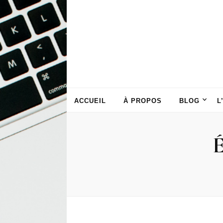
ACCUEIL
À PROPOS
BLOG
L
É