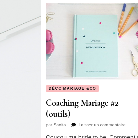
DÉCO MARIAGE &CO
Coaching Mariage #2
(outils)
sur
par
Sanita
Laisser un commentaire
Coach
Coucou ma bride to be. Comment 
Maria