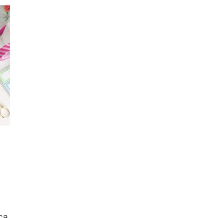
ing
ça
ge