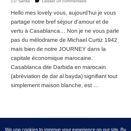
sur
par
Sanita
Laisser un commentaire
Petite
Hello mes lovely vous, aujourd’hui je vous
escale
à
partage notre bref séjour d’amour et de
Casablanca
vertu à Casablanca… Non je ne vous parle
(Mosquée
Hassan
pas du mélodrame de Michael Curtiz 1942
II,
mais bien de notre JOURNEY dans la
Morocco
Mall,
capitale économique marocaine.
…)
Casablanca dite Darbida en marocain
(abréviation de dar al bayda) signifiant tout
simplement maison blanche, est …
Nous utilisons des cookies pour vous garantir la meilleure