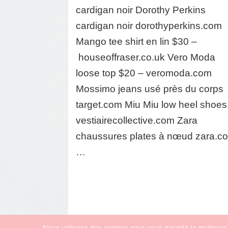
cardigan noir Dorothy Perkins
cardigan noir dorothyperkins.com
Mango tee shirt en lin $30 –
houseoffraser.co.uk Vero Moda
loose top $20 – veromoda.com
Mossimo jeans usé près du corps
target.com Miu Miu low heel shoes
vestiairecollective.com Zara
chaussures plates à nœud zara.c
…
Nous utilisons des cookies pour vous garantir la meilleure