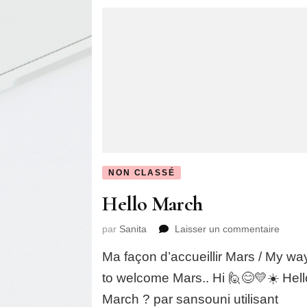
NON CLASSÉ
Hello March
sur
par
Sanita
Laisser un commentaire
Hello
Ma façon d’accueillir Mars / My wa
March
to welcome Mars.. Hi 🙋😊💛☀️ Hell
March ? par sansouni utilisant