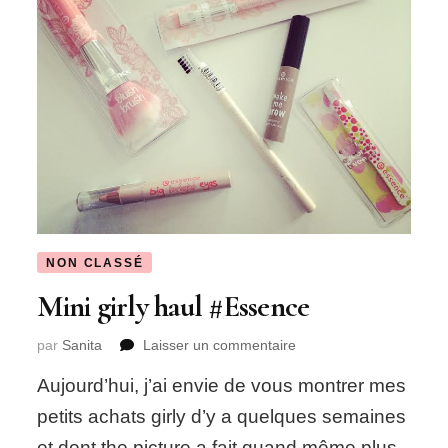
NON CLASSÉ
Mini girly haul #Essence
sur
par
Sanita
Laisser un commentaire
Mini
Aujourd’hui, j’ai envie de vous montrer mes
girly
haul
petits achats girly d’y a quelques semaines
#Essence
et dont the picture a fait quand même plus