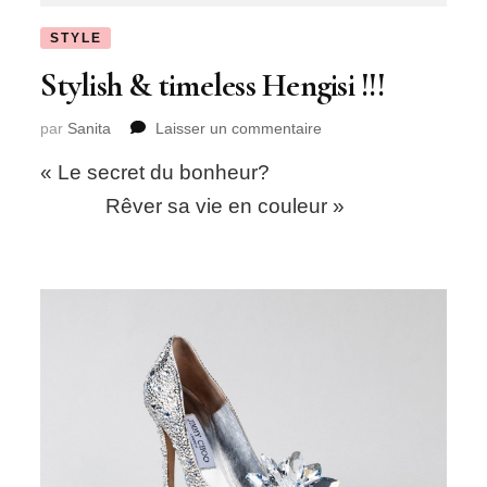
STYLE
Stylish & timeless Hengisi !!!
sur
par
Sanita
Laisser un commentaire
Stylish
« Le secret du bonheur?
&
timeless
Rêver sa vie en couleur »
Hengisi
!!!