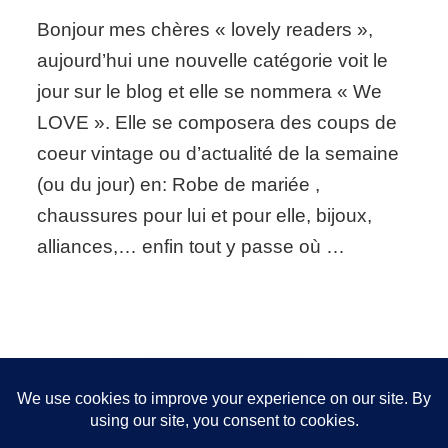
Blog
Bonjour mes chères « lovely readers »,
news:
nouvelle
aujourd’hui une nouvelle catégorie voit le
catégorie
jour sur le blog et elle se nommera « We
LOVE ». Elle se composera des coups de
coeur vintage ou d’actualité de la semaine
(ou du jour) en: Robe de mariée ,
chaussures pour lui et pour elle, bijoux,
alliances,… enfin tout y passe où …
Nous utilisons des cookies pour vous garantir la meilleure
expérience sur notre site. Si vous continuez à utiliser ce
FOLLOW ME!
dernier, nous considérerons que vous acceptez l'utilisation des