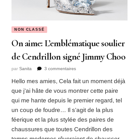
NON CLASSÉ
On aime: L’emblématique soulier
de Cendrillon signé Jimmy Choo
sur
par
Sanita
3 commentaires
On
Hello mes amies, Cela fait un moment déjà
aime:
L’emblématique
que j’ai hâte de vous montrer cette paire
soulier
qui me hante depuis le premier regard, tel
de
Cendrillon
un coup de foudre… Il s’agit de la plus
signé
féerique et la plus stylée des paires de
Jimmy
Choo
chaussures que toutes Cendrillon des
temps modernes rêveraient de chausser.