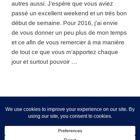
Mariage
autres aussi. J’espère que vous aviez
gratuit
passé un excellent weekend et un très bon
pour
les
début de semaine. Pour 2016, j’ai envie
mariées
de vous donner un peu plus de mon temps
2016
et ce afin de vous remercier à ma manière
de tout ce que vous m’apportez chaque
jour et surtout pouvoir …
Nous utilisons des cookies pour vous garantir la meilleure
expérience sur notre site. Si vous continuez à utiliser ce
FOLLOW ME!
dernier, nous considérerons que vous acceptez l'utilisation des
cookies.