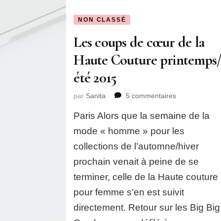
NON CLASSÉ
Les coups de cœur de la
Haute Couture printemps
été 2015
sur
par
Sanita
5 commentaires
Les
Paris Alors que la semaine de la
coups
de
mode « homme » pour les
cœur
collections de l’automne/hiver
de
la
prochain venait à peine de se
Haute
terminer, celle de la Haute couture
Couture
printemps/
pour femme s’en est suivit
été
directement. Retour sur les Big Big
2015