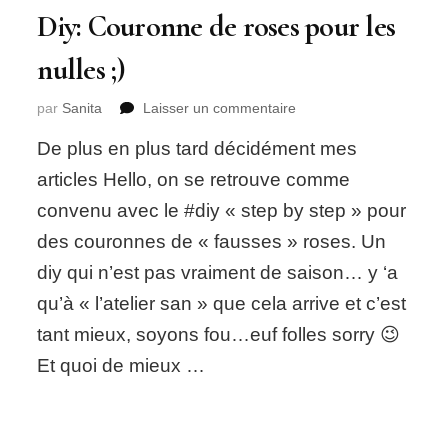
Diy: Couronne de roses pour les
nulles ;)
sur
par
Sanita
Laisser un commentaire
Diy:
De plus en plus tard décidément mes
Couronne
de
articles Hello, on se retrouve comme
roses
convenu avec le #diy « step by step » pour
pour
les
des couronnes de « fausses » roses. Un
nulles
diy qui n’est pas vraiment de saison… y ‘a
;)
qu’à « l’atelier san » que cela arrive et c’est
tant mieux, soyons fou…euf folles sorry 😉
Et quoi de mieux …