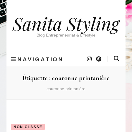
Sanita Styling
Blog Entrepreneuriat & Lifestyle
NAVIGATION
Étiquette :
couronne printanière
couronne printanière
NON CLASSÉ