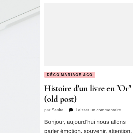
DÉCO MARIAGE &CO
Histoire d'un livre en "Or"
(old post)
sur
par
Sanita
Laisser un commentaire
Histoi
Bonjour, aujourd’hui nous allons
d'un
livre
parler émotion, souvenir, attention,