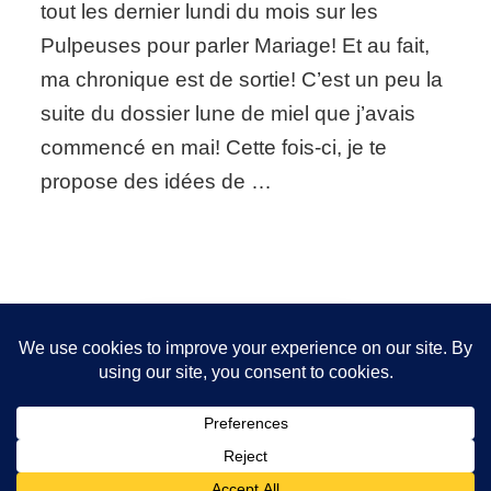
tout les dernier lundi du mois sur les
« Les
Pulpeuses »
Pulpeuses pour parler Mariage! Et au fait,
ma chronique est de sortie! C’est un peu la
suite du dossier lune de miel que j’avais
commencé en mai! Cette fois-ci, je te
propose des idées de …
Nous utilisons des cookies pour vous garantir la meilleure
expérience sur notre site. Si vous continuez à utiliser ce
FOLLOW ME!
dernier, nous considérerons que vous acceptez l'utilisation des
cookies.
OK
2026 Copyright
Sanita Styling
.
Blossom Chic - Développé