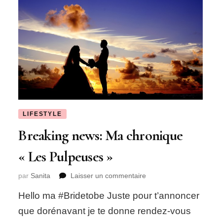
LIFESTYLE
Breaking news: Ma chronique
« Les Pulpeuses »
sur
par
Sanita
Laisser un commentaire
Breaking
Hello ma #Bridetobe Juste pour t’annoncer
news:
Ma
que dorénavant je te donne rendez-vous
chronique