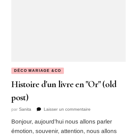
DÉCO MARIAGE &CO
Histoire d'un livre en "Or" (old
post)
sur
par
Sanita
Laisser un commentaire
Histoire
Bonjour, aujourd’hui nous allons parler
d'un
livre
émotion, souvenir, attention, nous allons
en