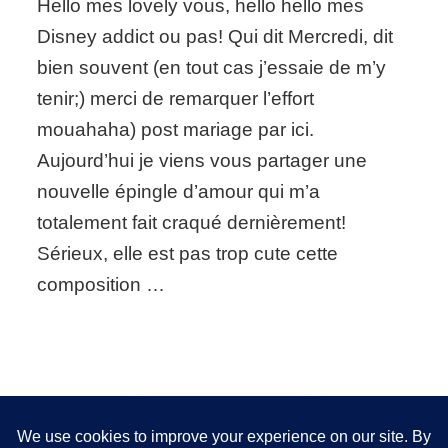
Hello mes lovely vous, hello hello mes
mariage
#84:
Disney addict ou pas! Qui dit Mercredi, dit
Disney
bien souvent (en tout cas j’essaie de m’y
inspired
wedding
tenir;) merci de remarquer l’effort
theme?
mouahaha) post mariage par ici.
Aujourd’hui je viens vous partager une
nouvelle épingle d’amour qui m’a
totalement fait craqué dernièrement!
Sérieux, elle est pas trop cute cette
composition …
Nous utilisons des cookies pour vous garantir la meilleure