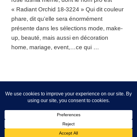
« Radiant Orchid 18-3224 » Qui dit couleur
phare, dit qu’elle sera énormément
présente dans les sélections mode, make-
up, beauté, mais aussi en décoration
home, mariage, event,…ce qui …
Nous utilisons des cookies pour vous garantir la meilleure
expérience sur notre site. Si vous continuez à utiliser ce
FOLLOW ME!
dernier, nous considérerons que vous acceptez l'utilisation des
cookies.
OK
2026 Copyright
Sanita Styling
.
Blossom Chic - Développé
par
Blossom Themes
.Propulsé par
WordPress
.