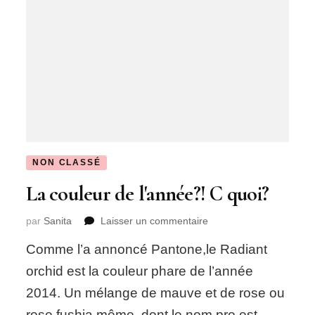
NON CLASSÉ
La couleur de l'année?! C quoi?
sur
par
Sanita
Laisser un commentaire
La
Comme l’a annoncé Pantone,le Radiant
couleur
de
orchid est la couleur phare de l’année
l'année?!
2014. Un mélange de mauve et de rose ou
C
quoi?
rose fushia même, dont le nom pro est