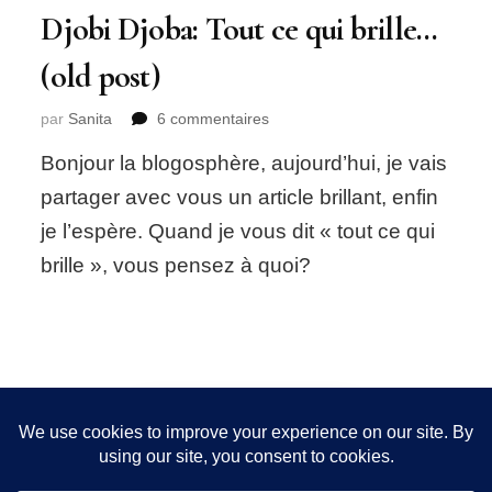
Djobi Djoba: Tout ce qui brille…
(old post)
sur
par
Sanita
6 commentaires
Djobi
Bonjour la blogosphère, aujourd’hui, je vais
Djoba:
Tout
partager avec vous un article brillant, enfin
ce
je l’espère. Quand je vous dit « tout ce qui
qui
brille…
brille », vous pensez à quoi?
(old
post)
Nous utilisons des cookies pour vous garantir la meilleure
expérience sur notre site. Si vous continuez à utiliser ce
FOLLOW ME!
dernier, nous considérerons que vous acceptez l'utilisation des
cookies.