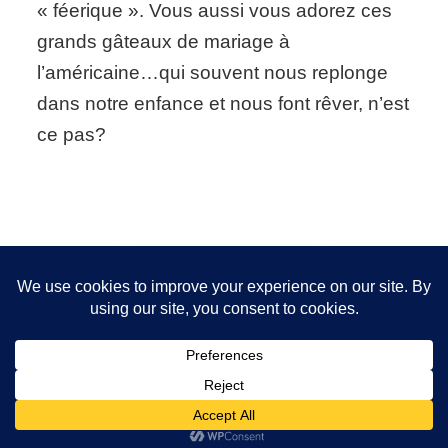
« féerique ». Vous aussi vous adorez ces
Cakes
grands gâteaux de mariage à
l’américaine…qui souvent nous replonge
dans notre enfance et nous font rêver, n’est
ce pas?
Nous utilisons des cookies pour vous garantir la meilleure
expérience sur notre site. Si vous continuez à utiliser ce
FOLLOW ME!
dernier, nous considérerons que vous acceptez l'utilisation des
cookies.
OK
2026 Copyright
Sanita Styling
.
Blossom Chic - Développé
par
Blossom Themes
.Propulsé par
WordPress
.