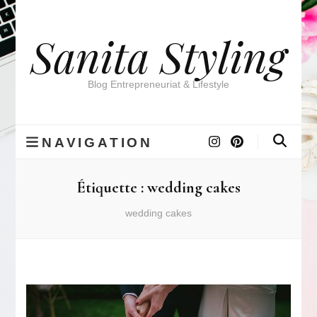
Sanita Styling
Blog Entrepreneuriat & Lifestyle
NAVIGATION
Étiquette :
wedding cakes
wedding cakes